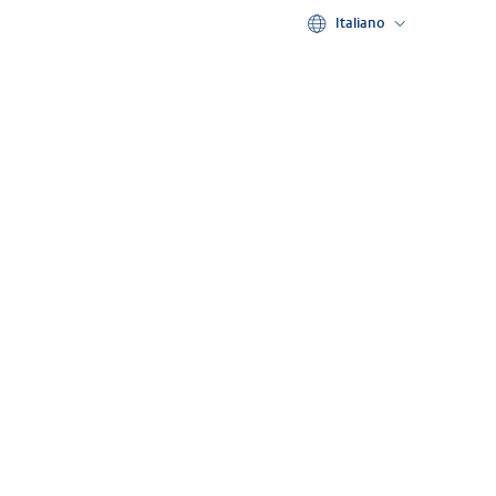
Italiano
Deutsch
English
Français
Nederlands
Español
Italiano