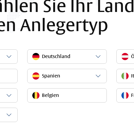
ählen Sie Ihr Lan
en Anlegertyp
Deutschland
Ö
Spanien
I
Belgien
F