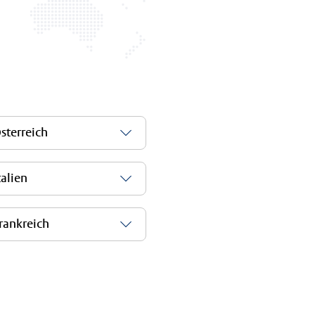
d
sterreich
talien
rankreich